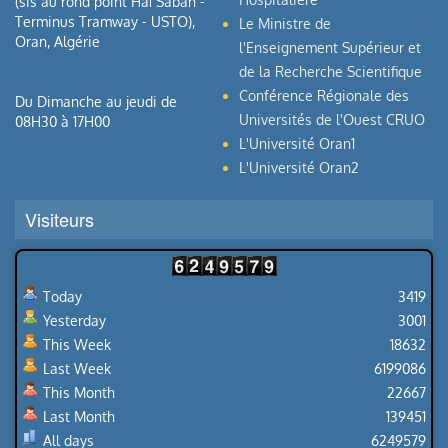
(sis au rond point Haï Sabah -
Terminus Tramway - USTO),
Le Ministre de
Oran, Algérie
l'Enseignement Supérieur et
de la Recherche Scientifique
Conférence Régionale des
Du Dimanche au jeudi de
Universités de l'Ouest CRUO
08H30 à 17H00
L'Université Oran1
L'Université Oran2
Visiteurs
Today
3419
Yesterday
3001
This Week
18632
Last Week
6199086
This Month
22667
Last Month
139451
All days
6249579