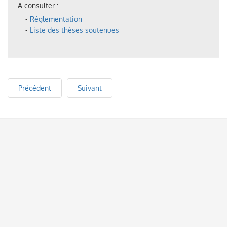
A consulter :
-
Réglementation
-
Liste des thèses soutenues
Précédent
Suivant