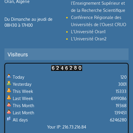
Oran, Algérie
l'Enseignement Supérieur et
de la Recherche Scientifique
Conférence Régionale des
Du Dimanche au jeudi de
Universités de l'Ouest CRUO
08H30 à 17H00
L'Université Oran1
L'Université Oran2
Visiteurs
Today
120
Yesterday
3001
This Week
15333
Last Week
6199086
This Month
19368
Last Month
139451
All days
6246280
Your IP: 216.73.216.84