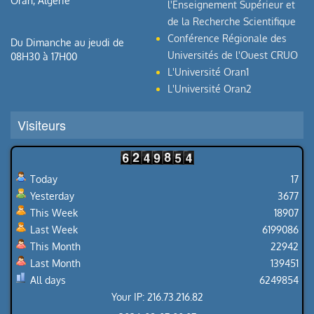
Oran, Algérie
l'Enseignement Supérieur et
de la Recherche Scientifique
Conférence Régionale des
Du Dimanche au jeudi de
Universités de l'Ouest CRUO
08H30 à 17H00
L'Université Oran1
L'Université Oran2
Visiteurs
Today
17
Yesterday
3677
This Week
18907
Last Week
6199086
This Month
22942
Last Month
139451
All days
6249854
Your IP: 216.73.216.82