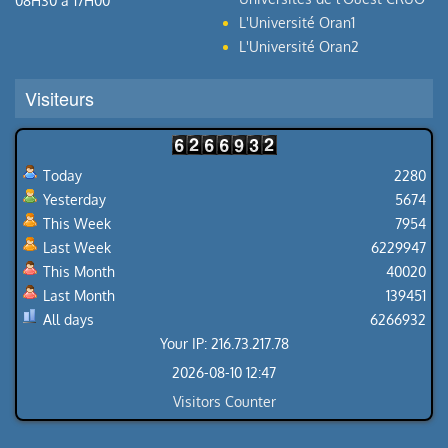
08H30 à 17H00
L'Université Oran1
L'Université Oran2
Visiteurs
Today
2280
Yesterday
5674
This Week
7954
Last Week
6229947
This Month
40020
Last Month
139451
All days
6266932
Your IP: 216.73.217.78
2026-08-10 12:47
Visitors Counter