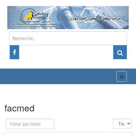
facmed
Filtrer
Affichage
par
#